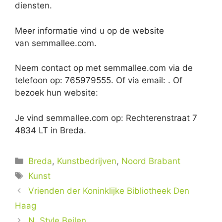
diensten.
Meer informatie vind u op de website
van semmallee.com.
Neem contact op met semmallee.com via de
telefoon op: 765979555. Of via email:
. Of
bezoek hun website:
Je vind semmallee.com op: Rechterenstraat 7
4834 LT in Breda.
Categorieën
Breda
,
Kunstbedrijven
,
Noord Brabant
Tags
Kunst
Vrienden der Koninklijke Bibliotheek Den
Haag
N. Style Beilen