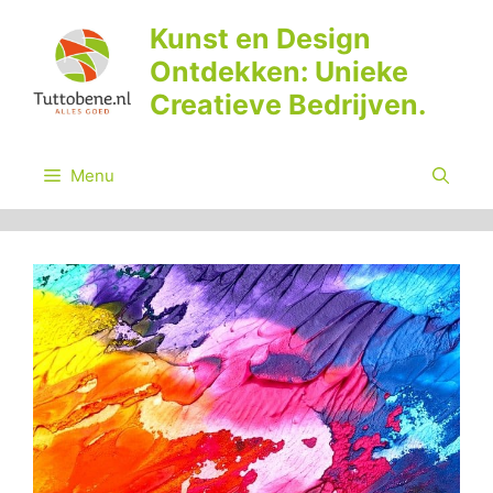
Ga
Kunst en Design
naar
Ontdekken: Unieke
de
inhoud
Creatieve Bedrijven.
Menu