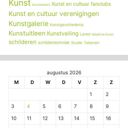
Kunst
Kunst en cultuur fanclubs
Kunstenaars
Kunst en cultuur verenigingen
Kunstgalerie
Kunstgeschiedenis
Kunstuitleen
Kunstveiling
Leren
Moderne Kunst
schilderen
schildertechniek
Tekenen
Studie
augustus 2026
M
D
W
D
V
Z
Z
1
2
3
4
5
6
7
8
9
10
11
12
13
14
15
16