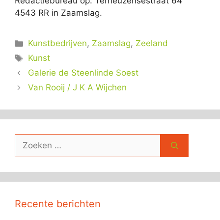
Redactiebureau op: Terneuzensestraat 64
4543 RR in Zaamslag.
Categorieën
Kunstbedrijven
,
Zaamslag
,
Zeeland
Tags
Kunst
Galerie de Steenlinde Soest
Van Rooij / J K A Wijchen
Zoek
naar:
Recente berichten