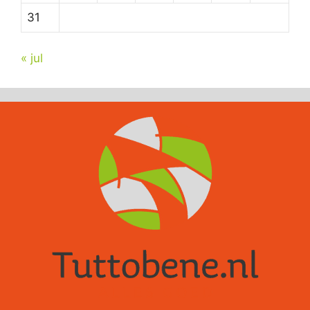
31
« jul