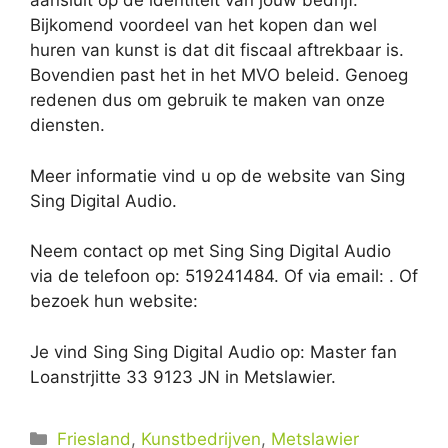
aansluit op de identiteit van jouw bedrijf.
Bijkomend voordeel van het kopen dan wel
huren van kunst is dat dit fiscaal aftrekbaar is.
Bovendien past het in het MVO beleid. Genoeg
redenen dus om gebruik te maken van onze
diensten.
Meer informatie vind u op de website van Sing
Sing Digital Audio.
Neem contact op met Sing Sing Digital Audio
via de telefoon op: 519241484. Of via email:
. Of
bezoek hun website:
Je vind Sing Sing Digital Audio op: Master fan
Loanstrjitte 33 9123 JN in Metslawier.
Categorieën
Friesland
,
Kunstbedrijven
,
Metslawier