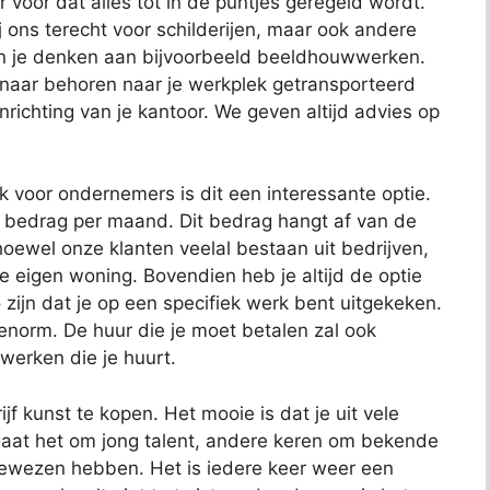
r voor dat alles tot in de puntjes geregeld wordt.
j ons terecht voor schilderijen, maar ook andere
kun je denken aan bijvoorbeeld beeldhouwwerken.
 naar behoren naar je werkplek getransporteerd
richting van je kantoor. We geven altijd advies op
ok voor ondernemers is dit een interessante optie.
t bedrag per maand. Dit bedrag hangt af van de
oewel onze klanten veelal bestaan uit bedrijven,
je eigen woning. Bovendien heb je altijd de optie
 zijn dat je op een specifiek werk bent uitgekeken.
 enorm. De huur die je moet betalen zal ook
 werken die je huurt.
jf kunst te kopen. Het mooie is dat je uit vele
aat het om jong talent, andere keren om bekende
bewezen hebben. Het is iedere keer weer een