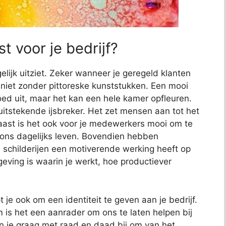
t voor je bedrijf?
elijk uitziet. Zeker wanneer je geregeld klanten
jk niet zonder pittoreske kunststukken. Een mooi
 goed uit, maar het kan een hele kamer opfleuren.
uitstekende ijsbreker. Het zet mensen aan tot het
aast is het ook voor je medewerkers mooi om te
s ons dagelijks leven. Bovendien hebben
childerijen een motiverende werking heeft op
ving is waarin je werkt, hoe productiever
je ook om een identiteit te geven aan je bedrijf.
 is het een aanrader om ons te laten helpen bij
an je graag met raad en daad bij om van het