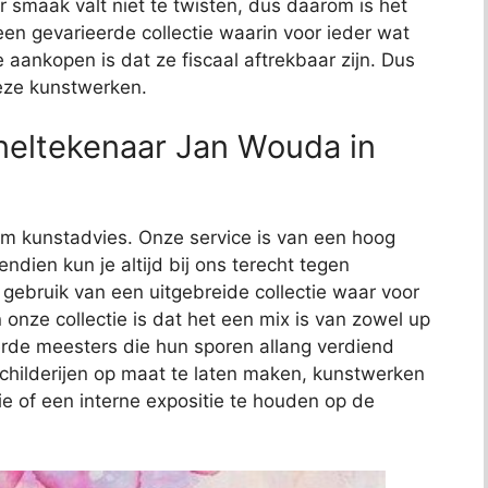
 smaak valt niet te twisten, dus daarom is het
t een gevarieerde collectie waarin voor ieder wat
e aankopen is dat ze fiscaal aftrekbaar zijn. Dus
deze kunstwerken.
neltekenaar Jan Wouda in
t om kunstadvies. Onze service is van een hoog
endien kun je altijd bij ons terecht tegen
j gebruik van een uitgebreide collectie waar voor
 onze collectie is dat het een mix is van zowel up
de meesters die hun sporen allang verdiend
schilderijen op maat te laten maken, kunstwerken
ie of een interne expositie te houden op de