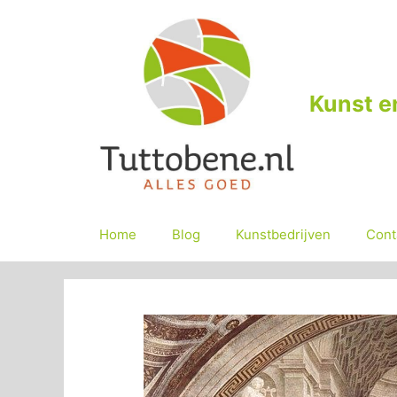
Ga
naar
de
inhoud
Kunst e
Home
Blog
Kunstbedrijven
Cont