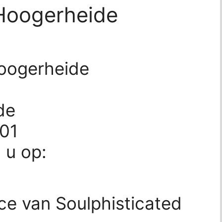
 Hoogerheide
Hoogerheide
de
001
d u op:
ce van Soulphisticated