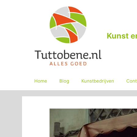
Ga
naar
de
inhoud
Kunst e
Home
Blog
Kunstbedrijven
Cont