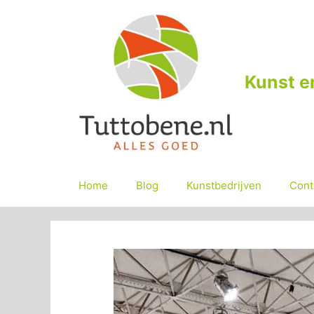
Ga
naar
de
inhoud
Kunst e
Home
Blog
Kunstbedrijven
Cont