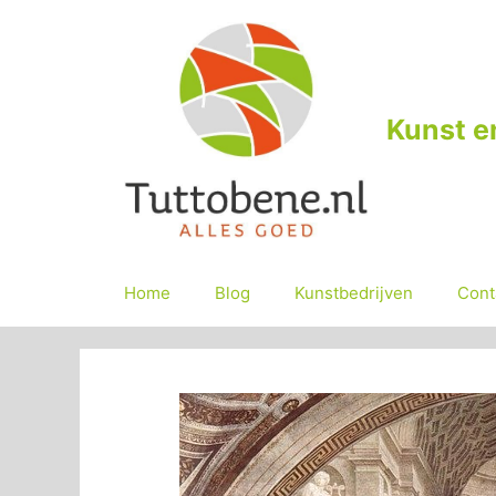
Ga
naar
de
inhoud
Kunst e
Home
Blog
Kunstbedrijven
Cont