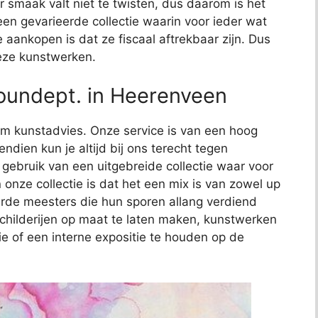
 smaak valt niet te twisten, dus daarom is het
t een gevarieerde collectie waarin voor ieder wat
e aankopen is dat ze fiscaal aftrekbaar zijn. Dus
deze kunstwerken.
oundept. in Heerenveen
t om kunstadvies. Onze service is van een hoog
endien kun je altijd bij ons terecht tegen
j gebruik van een uitgebreide collectie waar voor
 onze collectie is dat het een mix is van zowel up
de meesters die hun sporen allang verdiend
schilderijen op maat te laten maken, kunstwerken
ie of een interne expositie te houden op de