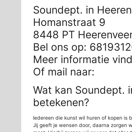
Soundept. in Heere
Homanstraat 9
8448 PT Heerenvee
Bel ons op: 681931
Meer informatie vin
Of mail naar:
Wat kan Soundept. i
betekenen?
Iedereen die kunst wil huren of kopen is 
Jij geeft je wensen door, daarna zorgen wi