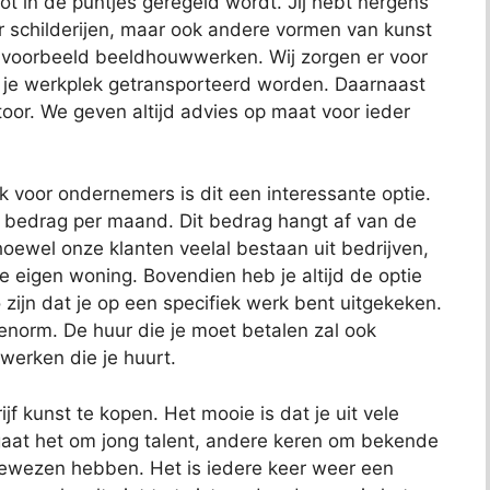
 tot in de puntjes geregeld wordt. Jij hebt nergens
or schilderijen, maar ook andere vormen van kunst
bijvoorbeeld beeldhouwwerken. Wij zorgen er voor
 je werkplek getransporteerd worden. Daarnaast
toor. We geven altijd advies op maat voor ieder
ok voor ondernemers is dit een interessante optie.
t bedrag per maand. Dit bedrag hangt af van de
oewel onze klanten veelal bestaan uit bedrijven,
je eigen woning. Bovendien heb je altijd de optie
 zijn dat je op een specifiek werk bent uitgekeken.
 enorm. De huur die je moet betalen zal ook
 werken die je huurt.
jf kunst te kopen. Het mooie is dat je uit vele
aat het om jong talent, andere keren om bekende
bewezen hebben. Het is iedere keer weer een