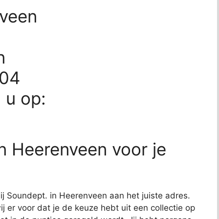
nveen
n
204
d u op:
n Heerenveen voor je
bij Soundept. in Heerenveen aan het juiste adres.
j er voor dat je de keuze hebt uit een collectie op