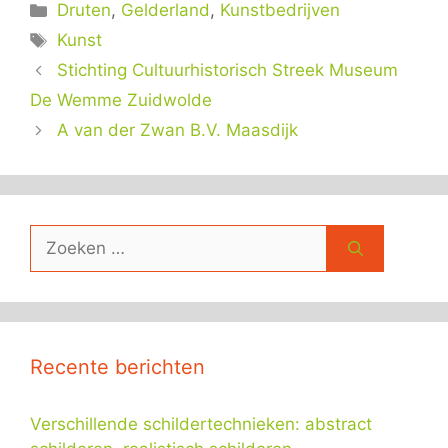
Categorieën
Druten
,
Gelderland
,
Kunstbedrijven
Tags
Kunst
Stichting Cultuurhistorisch Streek Museum
De Wemme Zuidwolde
A van der Zwan B.V. Maasdijk
Zoek
naar:
Recente berichten
Verschillende schildertechnieken: abstract