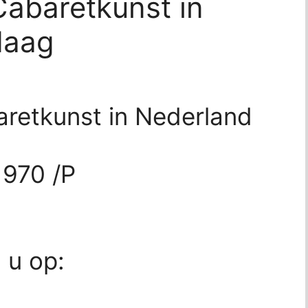
Cabaretkunst in
Haag
aretkunst in Nederland
970 /P
d u op: