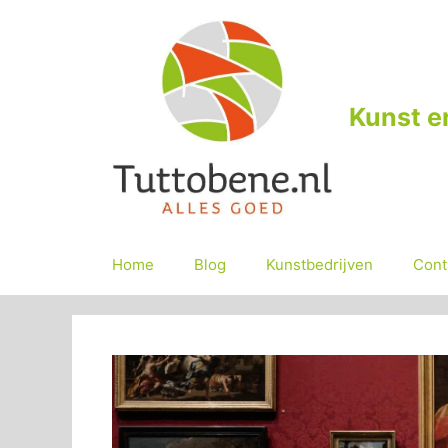
Ga
naar
de
inhoud
Kunst e
Home
Blog
Kunstbedrijven
Cont