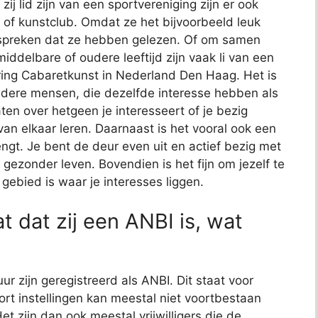
ij lid zijn van een sportvereniging zijn er ook
 of kunstclub. Omdat ze het bijvoorbeeld leuk
espreken dat ze hebben gelezen. Of om samen
delbare of oudere leeftijd zijn vaak li van een
ering Cabaretkunst in Nederland Den Haag. Het is
andere mensen, die dezelfde interesse hebben als
aten over hetgeen je interesseert of je bezig
van elkaar leren. Daarnaast is het vooral ook een
ngt. Je bent de deur even uit en actief bezig met
n gezonder leven. Bovendien is het fijn om jezelf te
gebied is waar je interesses liggen.
at dat zij een ANBI is, wat
ur zijn geregistreerd als ANBI. Dit staat voor
rt instellingen kan meestal niet voortbestaan
t zijn dan ook meestal vrijwilligers die de