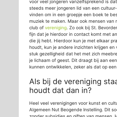
voor veel jongeren vanzelfsprekend is dat z
steeds meer jongeren lid van een cultuur-
vinden om in een groepje een boek te b
muziek te maken. Maar ook mensen van mid
club of
vereniging
. Zo ook bij St. Bevord
fijn dat je hierdoor in contact komt met 
die jij hebt. Hierdoor kun je met elkaar pr
houdt, kun je andere inzichten krijgen en 
stuk gezelligheid dat het met zich meebre
je lichaam of geest. Dit draagt bij aan ee
kunnen ontwikkelen, zeker als dat op een 
Als bij de vereniging sta
houdt dat dan in?
Heel veel verenigingen voor kunst en cultu
Algemeen Nut Beogende Instelling. Dit soo
zonder subsidies en giften van mensen. He