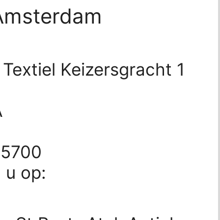
 Amsterdam
 Textiel Keizersgracht 1
A
45700
d u op: