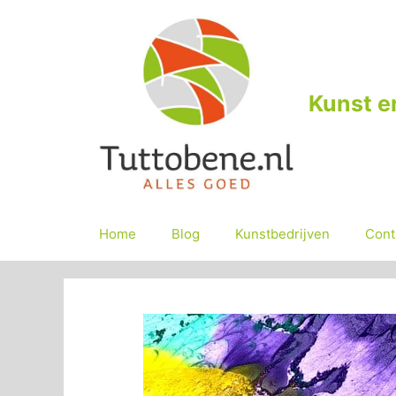
Ga
naar
de
inhoud
Kunst e
Home
Blog
Kunstbedrijven
Cont