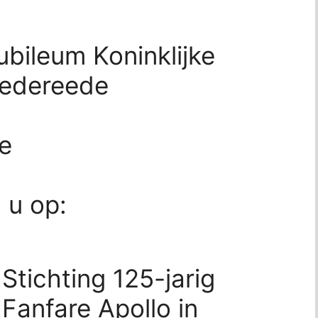
ubileum Koninklijke
oedereede
e
d u op:
Stichting 125-jarig
 Fanfare Apollo in