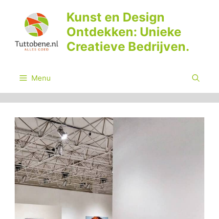
Ga
Kunst en Design
naar
Ontdekken: Unieke
de
inhoud
Creatieve Bedrijven.
Menu