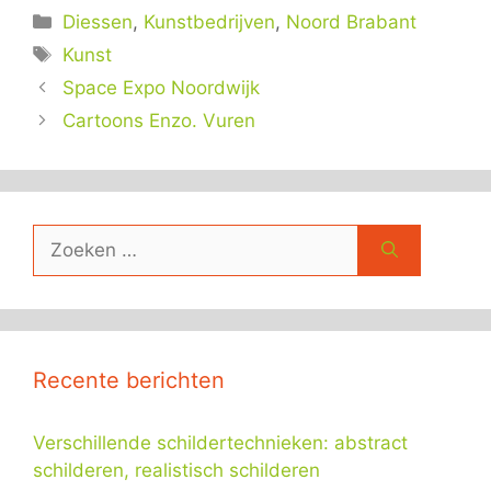
Categorieën
Diessen
,
Kunstbedrijven
,
Noord Brabant
Tags
Kunst
Space Expo Noordwijk
Cartoons Enzo. Vuren
Zoek
naar:
Recente berichten
Verschillende schildertechnieken: abstract
schilderen, realistisch schilderen