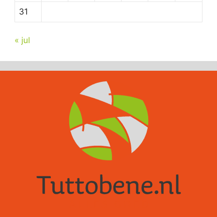
31
« jul