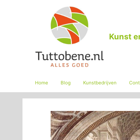
Ga
naar
de
inhoud
Kunst e
Home
Blog
Kunstbedrijven
Cont