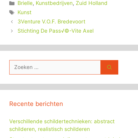
Categorieën
Brielle
,
Kunstbedrijven
,
Zuid Holland
Tags
Kunst
3Venture V.O.F. Bredevoort
Stichting De Pass√©-Vite Axel
Zoek
naar:
Recente berichten
Verschillende schildertechnieken: abstract
schilderen, realistisch schilderen