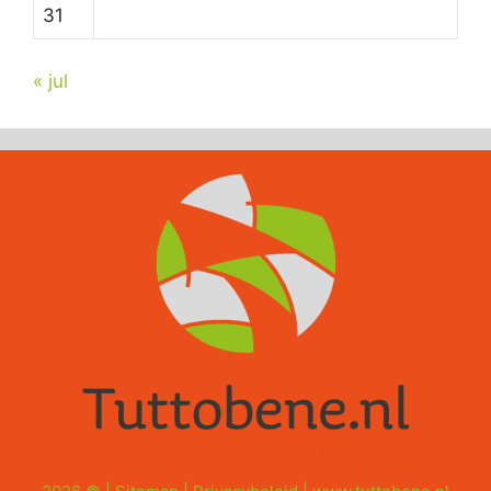
31
« jul