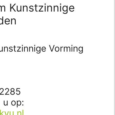
m Kunstzinnige
den
unstzinnige Vorming
62285
d u op:
kvu.nl