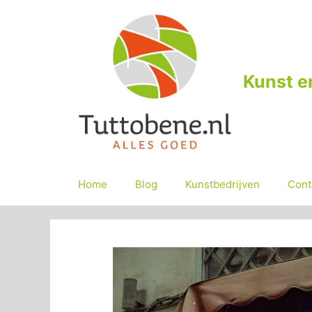
Ga
naar
de
inhoud
Kunst e
Home
Blog
Kunstbedrijven
Cont