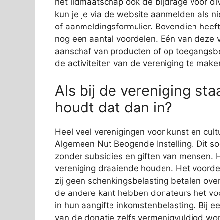
het lidmaatschap ook de bijdrage voor div
kun je je via de website aanmelden als ni
of aanmeldingsformulier. Bovendien heef
nog een aantal voordelen. Eén van deze voo
aanschaf van producten of op toegangsbe
de activiteiten van de vereniging te mak
Als bij de vereniging sta
houdt dat dan in?
Heel veel verenigingen voor kunst en cultu
Algemeen Nut Beogende Instelling. Dit soo
zonder subsidies en giften van mensen. He
vereniging draaiende houden. Het voordee
zij geen schenkingsbelasting betalen ove
de andere kant hebben donateurs het voor
in hun aangifte inkomstenbelasting. Bij 
van de donatie zelfs vermenigvuldigd wor