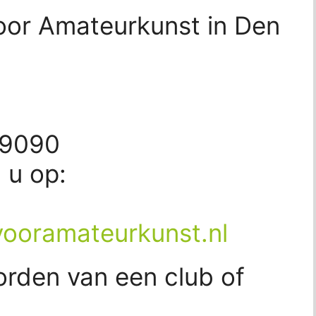
oor Amateurkunst in Den
79090
d u op:
ooramateurkunst.nl
orden van een club of