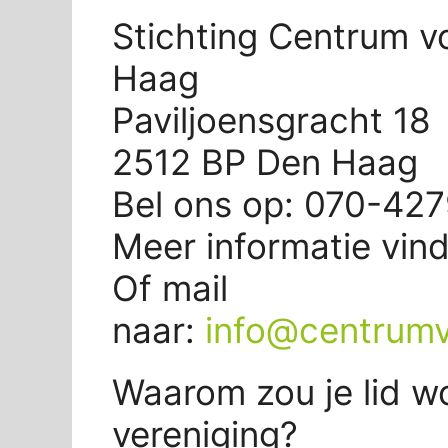
Stichting Centrum v
Haag
Paviljoensgracht 18
2512 BP Den Haag
Bel ons op: 070-42
Meer informatie vin
Of mail
naar:
info@centrumv
Waarom zou je lid w
vereniging?