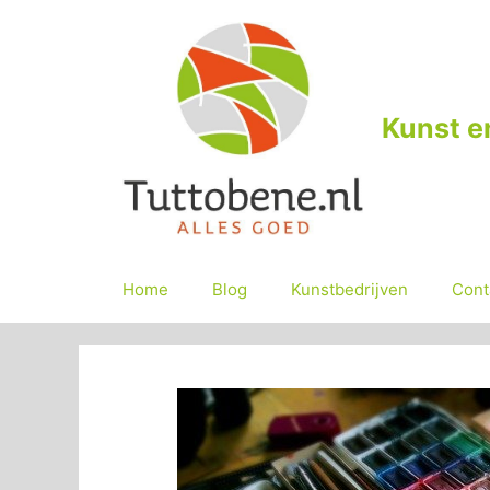
Ga
naar
de
inhoud
Kunst e
Home
Blog
Kunstbedrijven
Cont