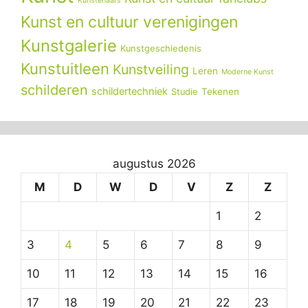
Kunstenaars
Kunst en cultuur verenigingen
Kunstgalerie
Kunstgeschiedenis
Kunstuitleen
Kunstveiling
Leren
Moderne Kunst
schilderen
schildertechniek
Tekenen
Studie
augustus 2026
M
D
W
D
V
Z
Z
1
2
3
4
5
6
7
8
9
10
11
12
13
14
15
16
17
18
19
20
21
22
23