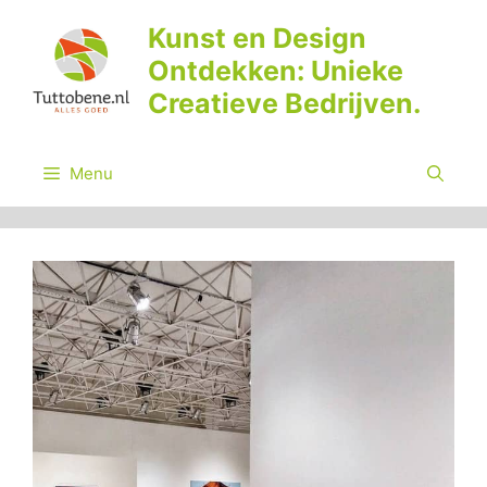
Ga
Kunst en Design
naar
Ontdekken: Unieke
de
inhoud
Creatieve Bedrijven.
Menu