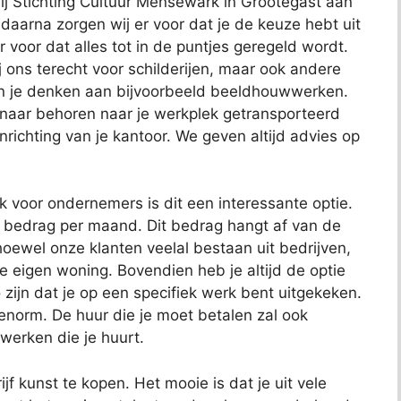
bij Stichting Cultuur Mensewark in Grootegast aan
, daarna zorgen wij er voor dat je de keuze hebt uit
r voor dat alles tot in de puntjes geregeld wordt.
j ons terecht voor schilderijen, maar ook andere
kun je denken aan bijvoorbeeld beeldhouwwerken.
 naar behoren naar je werkplek getransporteerd
richting van je kantoor. We geven altijd advies op
ok voor ondernemers is dit een interessante optie.
t bedrag per maand. Dit bedrag hangt af van de
oewel onze klanten veelal bestaan uit bedrijven,
je eigen woning. Bovendien heb je altijd de optie
 zijn dat je op een specifiek werk bent uitgekeken.
 enorm. De huur die je moet betalen zal ook
 werken die je huurt.
jf kunst te kopen. Het mooie is dat je uit vele