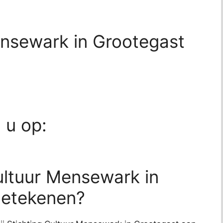
ensewark in Grootegast
d u op:
ultuur Mensewark in
betekenen?