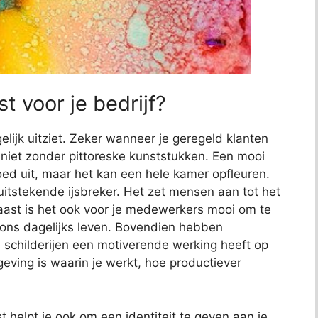
t voor je bedrijf?
elijk uitziet. Zeker wanneer je geregeld klanten
jk niet zonder pittoreske kunststukken. Een mooi
 goed uit, maar het kan een hele kamer opfleuren.
uitstekende ijsbreker. Het zet mensen aan tot het
aast is het ook voor je medewerkers mooi om te
s ons dagelijks leven. Bovendien hebben
childerijen een motiverende werking heeft op
ving is waarin je werkt, hoe productiever
 helpt je ook om een identiteit te geven aan je