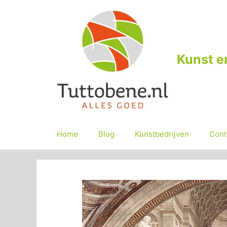
Ga
naar
de
inhoud
Kunst e
Home
Blog
Kunstbedrijven
Cont