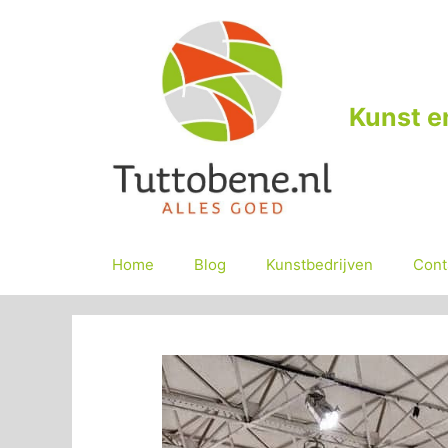
Ga
naar
de
inhoud
Kunst e
Home
Blog
Kunstbedrijven
Cont