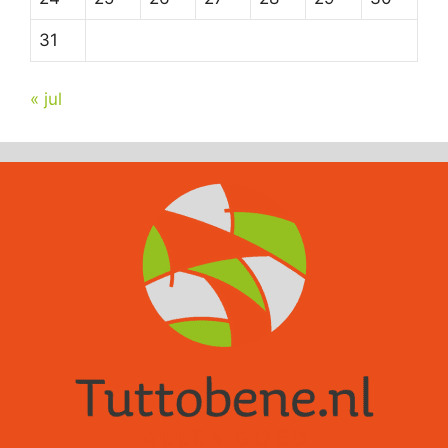
31
« jul