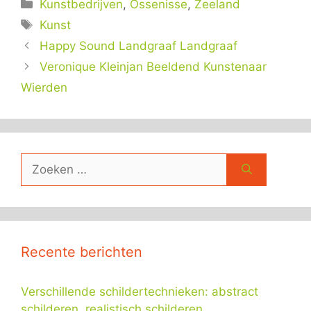
Categorieën
Kunstbedrijven
,
Ossenisse
,
Zeeland
Tags
Kunst
Happy Sound Landgraaf Landgraaf
Veronique Kleinjan Beeldend Kunstenaar
Wierden
Zoek
naar:
Recente berichten
Verschillende schildertechnieken: abstract
schilderen, realistisch schilderen