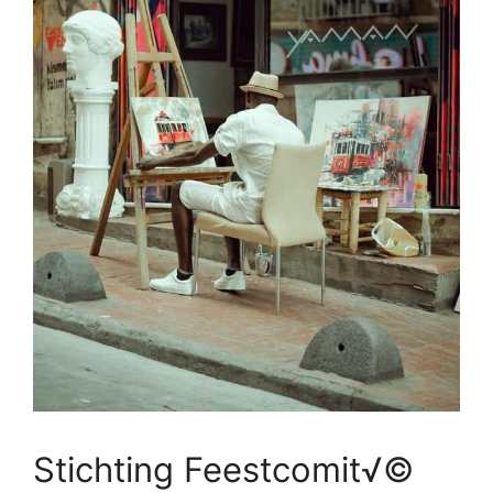
Stichting Feestcomit√©