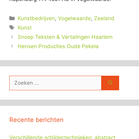
Categorieën
Kunstbedrijven
,
Vogelwaarde
,
Zeeland
Tags
Kunst
Snoep Teksten & Vertalingen Haarlem
Hensen Producties Oude Pekela
Zoek
naar:
Recente berichten
Verschillende schildertechnieken: abstract