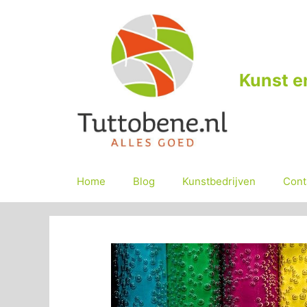
Ga
naar
de
inhoud
Kunst e
Home
Blog
Kunstbedrijven
Cont