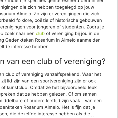
? Indien je specifiek geïnteresseerd bent in een
renigingen die zich hebben toegelegd op jouw
sarium Almelo. Zo zijn er verenigingen die zich
orbeeld folklore, poëzie of historische gebouwen
verenigingen voor jongeren of studenten. Zodra je
 op zoek naar een
club
of vereniging bij jou in de
chting Gedenkteken Rosarium in Almelo aanmelden
lfde interesse hebben.
n van een club of vereniging?
en club of vereniging vanzelfsprekend. Waar het
ij lid zijn van een sportvereniging zijn er ook
 of kunstclub. Omdat ze het bijvoorbeeld leuk
espreken dat ze hebben gelezen. Of om samen
delbare of oudere leeftijd zijn vaak li van een
edenkteken Rosarium Almelo. Het is fijn dat je
n, die dezelfde interesse hebben als die jij