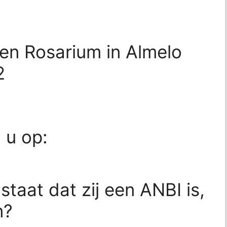
en Rosarium in Almelo
2
d u op:
 staat dat zij een ANBI is,
n?