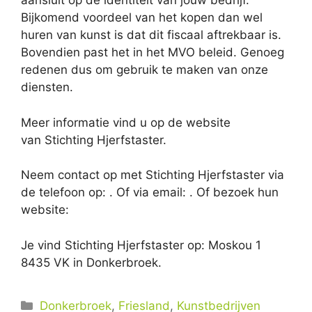
aansluit op de identiteit van jouw bedrijf.
Bijkomend voordeel van het kopen dan wel
huren van kunst is dat dit fiscaal aftrekbaar is.
Bovendien past het in het MVO beleid. Genoeg
redenen dus om gebruik te maken van onze
diensten.
Meer informatie vind u op de website
van Stichting Hjerfstaster.
Neem contact op met Stichting Hjerfstaster via
de telefoon op: . Of via email:
. Of bezoek hun
website:
Je vind Stichting Hjerfstaster op: Moskou 1
8435 VK in Donkerbroek.
Categorieën
Donkerbroek
,
Friesland
,
Kunstbedrijven