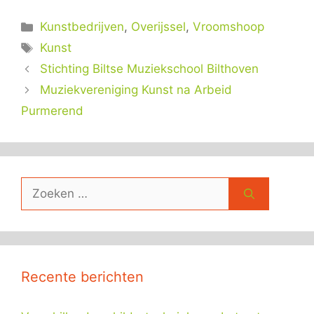
Categorieën
Kunstbedrijven
,
Overijssel
,
Vroomshoop
Tags
Kunst
Stichting Biltse Muziekschool Bilthoven
Muziekvereniging Kunst na Arbeid
Purmerend
Zoek
naar:
Recente berichten