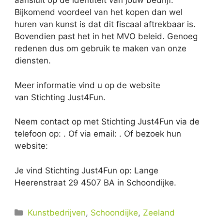
aansluit op de identiteit van jouw bedrijf.
Bijkomend voordeel van het kopen dan wel
huren van kunst is dat dit fiscaal aftrekbaar is.
Bovendien past het in het MVO beleid. Genoeg
redenen dus om gebruik te maken van onze
diensten.
Meer informatie vind u op de website
van Stichting Just4Fun.
Neem contact op met Stichting Just4Fun via de
telefoon op: . Of via email:
. Of bezoek hun
website:
Je vind Stichting Just4Fun op: Lange
Heerenstraat 29 4507 BA in Schoondijke.
Categorieën
Kunstbedrijven
,
Schoondijke
,
Zeeland