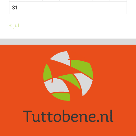
31
« jul