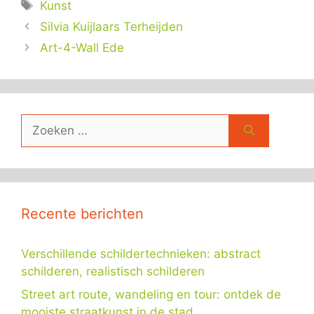
Tags
Kunst
Silvia Kuijlaars Terheijden
Art-4-Wall Ede
Zoek
naar:
Recente berichten
Verschillende schildertechnieken: abstract
schilderen, realistisch schilderen
Street art route, wandeling en tour: ontdek de
mooiste straatkunst in de stad