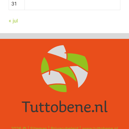
31
« jul
2026 © |
Sitemap
|
Privacybeleid
|
www.tuttobene.nl