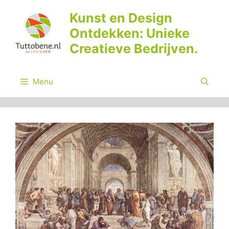
Ga
Kunst en Design
naar
Ontdekken: Unieke
de
inhoud
Creatieve Bedrijven.
Menu