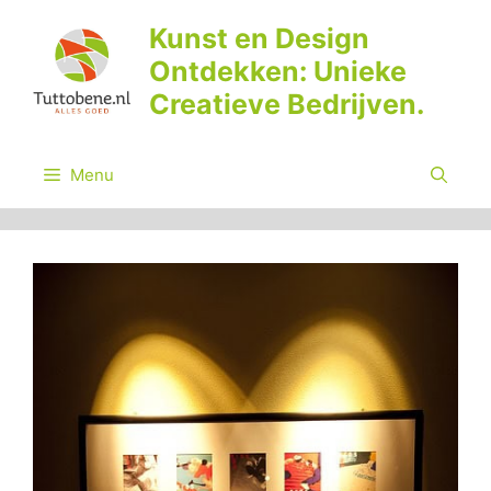
Ga
Kunst en Design
naar
Ontdekken: Unieke
de
inhoud
Creatieve Bedrijven.
Menu