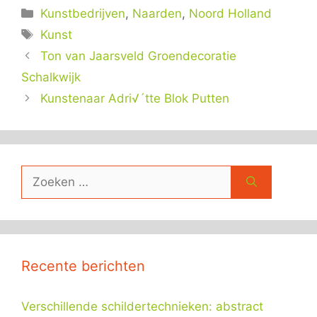
Categorieën
Kunstbedrijven
,
Naarden
,
Noord Holland
Tags
Kunst
Ton van Jaarsveld Groendecoratie
Schalkwijk
Kunstenaar Adri√´tte Blok Putten
Zoek
naar:
Recente berichten
Verschillende schildertechnieken: abstract