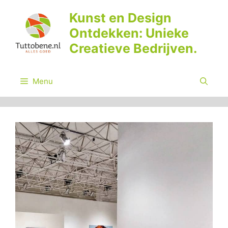
Ga
Kunst en Design
naar
Ontdekken: Unieke
de
inhoud
Creatieve Bedrijven.
Menu