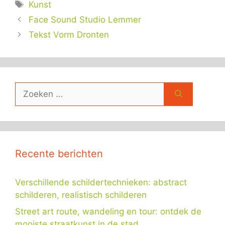
Tags
Kunst
Face Sound Studio Lemmer
Tekst Vorm Dronten
Zoek
naar:
Recente berichten
Verschillende schildertechnieken: abstract
schilderen, realistisch schilderen
Street art route, wandeling en tour: ontdek de
mooiste straatkunst in de stad