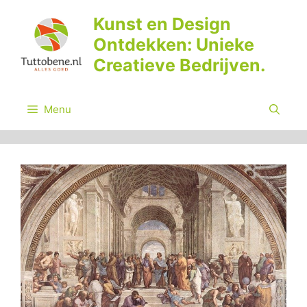
Ga
Kunst en Design
naar
Ontdekken: Unieke
de
inhoud
Creatieve Bedrijven.
Menu