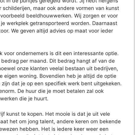
 tot in de puntjes geregeld wordt. Jij hebt nergens
or schilderijen, maar ook andere vormen van kunst
bijvoorbeeld beeldhouwwerken. Wij zorgen er voor
 je werkplek getransporteerd worden. Daarnaast
toor. We geven altijd advies op maat voor ieder
ok voor ondernemers is dit een interessante optie.
t bedrag per maand. Dit bedrag hangt af van de
oewel onze klanten veelal bestaan uit bedrijven,
je eigen woning. Bovendien heb je altijd de optie
 zijn dat je op een specifiek werk bent uitgekeken.
 enorm. De huur die je moet betalen zal ook
 werken die je huurt.
jf kunst te kopen. Het mooie is dat je uit vele
aat het om jong talent, andere keren om bekende
bewezen hebben. Het is iedere keer weer een