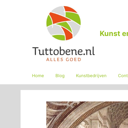
Ga
naar
de
inhoud
Kunst e
Home
Blog
Kunstbedrijven
Cont