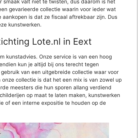
 smaak valt niet te twisten, dus daarom is het
t een gevarieerde collectie waarin voor ieder wat
e aankopen is dat ze fiscaal aftrekbaar zijn. Dus
deze kunstwerken.
chting Lote.nl in Eext
t om kunstadvies. Onze service is van een hoog
endien kun je altijd bij ons terecht tegen
j gebruik van een uitgebreide collectie waar voor
 onze collectie is dat het een mix is van zowel up
de meesters die hun sporen allang verdiend
schilderijen op maat te laten maken, kunstwerken
ie of een interne expositie te houden op de