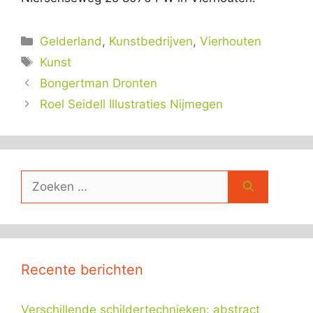
Categorieën
Gelderland
,
Kunstbedrijven
,
Vierhouten
Tags
Kunst
Bongertman Dronten
Roel Seidell Illustraties Nijmegen
Zoek
naar:
Recente berichten
Verschillende schildertechnieken: abstract