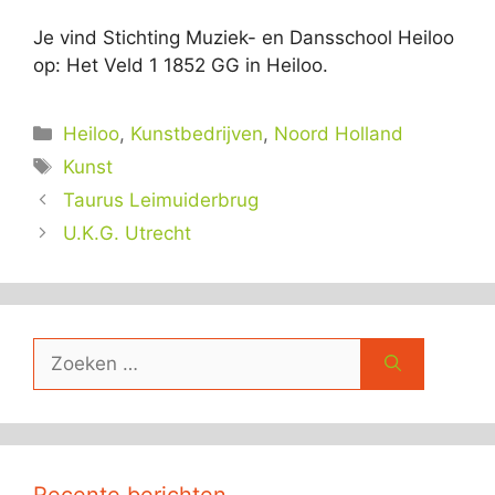
Je vind Stichting Muziek- en Dansschool Heiloo
op: Het Veld 1 1852 GG in Heiloo.
Categorieën
Heiloo
,
Kunstbedrijven
,
Noord Holland
Tags
Kunst
Taurus Leimuiderbrug
U.K.G. Utrecht
Zoek
naar:
Recente berichten