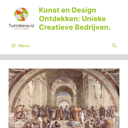
Ga
Kunst en Design
naar
Ontdekken: Unieke
de
inhoud
Creatieve Bedrijven.
Menu