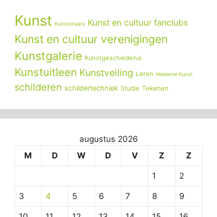
Kunst
Kunst en cultuur fanclubs
Kunstenaars
Kunst en cultuur verenigingen
Kunstgalerie
Kunstgeschiedenis
Kunstuitleen
Kunstveiling
Leren
Moderne Kunst
schilderen
schildertechniek
Tekenen
Studie
augustus 2026
M
D
W
D
V
Z
Z
1
2
3
4
5
6
7
8
9
10
11
12
13
14
15
16