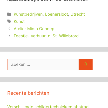
Categorieën
Kunstbedrijven
,
Loenersloot
,
Utrecht
Tags
Kunst
Atelier Mirso Gennep
Feestje- verhuur .nl St. Willebrord
Zoek
naar:
Recente berichten
Verschillende schildertechnieken: abstract