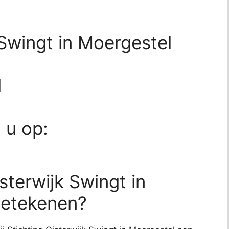
 Swingt in Moergestel
l
d u op:
sterwijk Swingt in
betekenen?