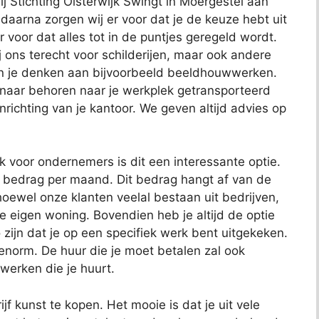
ij Stichting Oisterwijk Swingt in Moergestel aan
, daarna zorgen wij er voor dat je de keuze hebt uit
r voor dat alles tot in de puntjes geregeld wordt.
j ons terecht voor schilderijen, maar ook andere
kun je denken aan bijvoorbeeld beeldhouwwerken.
 naar behoren naar je werkplek getransporteerd
richting van je kantoor. We geven altijd advies op
ok voor ondernemers is dit een interessante optie.
t bedrag per maand. Dit bedrag hangt af van de
oewel onze klanten veelal bestaan uit bedrijven,
je eigen woning. Bovendien heb je altijd de optie
 zijn dat je op een specifiek werk bent uitgekeken.
 enorm. De huur die je moet betalen zal ook
 werken die je huurt.
jf kunst te kopen. Het mooie is dat je uit vele