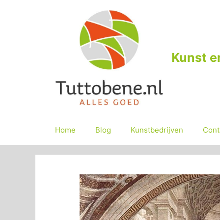
Ga
naar
de
inhoud
Kunst e
Home
Blog
Kunstbedrijven
Cont