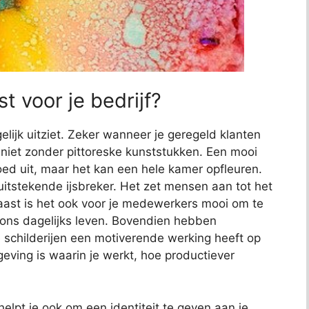
t voor je bedrijf?
elijk uitziet. Zeker wanneer je geregeld klanten
jk niet zonder pittoreske kunststukken. Een mooi
 goed uit, maar het kan een hele kamer opfleuren.
uitstekende ijsbreker. Het zet mensen aan tot het
aast is het ook voor je medewerkers mooi om te
s ons dagelijks leven. Bovendien hebben
childerijen een motiverende werking heeft op
ving is waarin je werkt, hoe productiever
helpt je ook om een identiteit te geven aan je