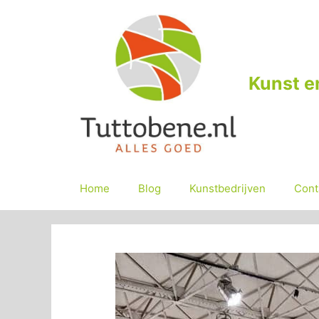
Ga
naar
de
inhoud
Kunst e
Home
Blog
Kunstbedrijven
Cont