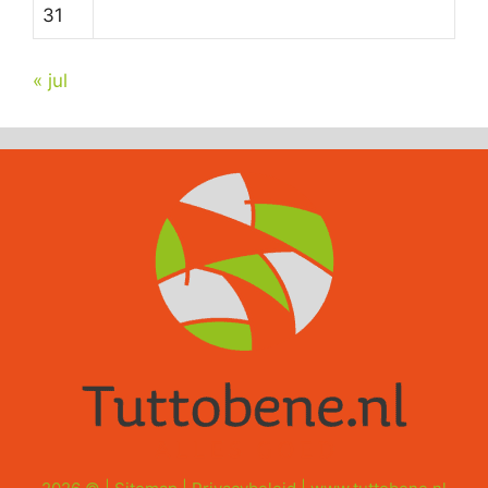
31
« jul