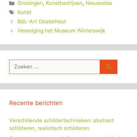
Categorieën
Groningen
,
Kunstbedrijven
,
Nieuwolda
Tags
Kunst
BdL-Art Oosterhout
Vereniging het Museum Winterswijk
Zoek
naar:
Recente berichten
Verschillende schildertechnieken: abstract
schilderen, realistisch schilderen