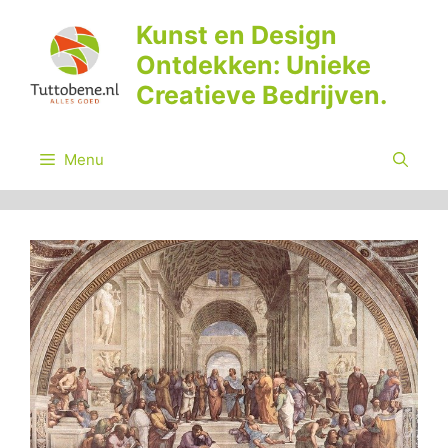
Ga
Kunst en Design
naar
Ontdekken: Unieke
de
inhoud
Creatieve Bedrijven.
Menu