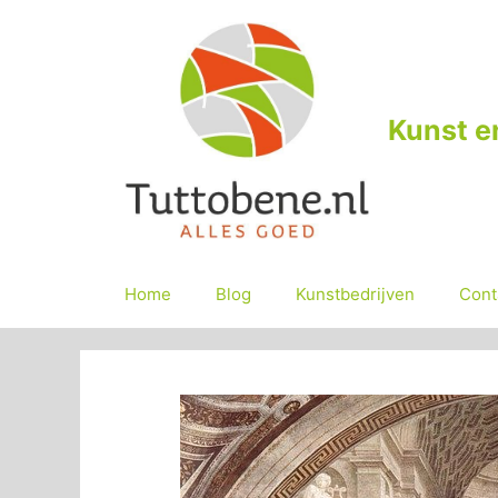
Ga
naar
de
inhoud
Kunst e
Home
Blog
Kunstbedrijven
Cont