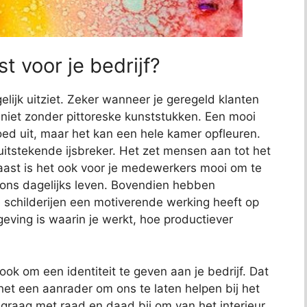
t voor je bedrijf?
elijk uitziet. Zeker wanneer je geregeld klanten
jk niet zonder pittoreske kunststukken. Een mooi
 goed uit, maar het kan een hele kamer opfleuren.
uitstekende ijsbreker. Het zet mensen aan tot het
aast is het ook voor je medewerkers mooi om te
s ons dagelijks leven. Bovendien hebben
childerijen een motiverende werking heeft op
ving is waarin je werkt, hoe productiever
ook om een identiteit te geven aan je bedrijf. Dat
het een aanrader om ons te laten helpen bij het
e graag met raad en daad bij om van het interieur