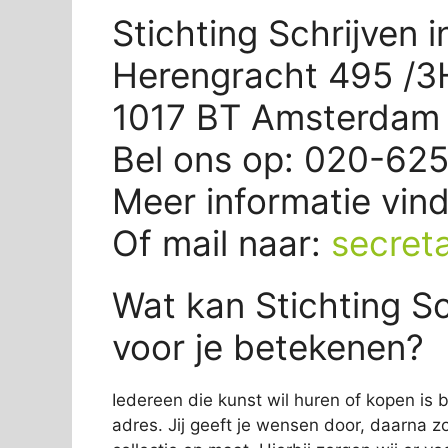
Stichting Schrijven
Herengracht 495 /
1017 BT Amsterdam
Bel ons op: 020-62
Meer informatie vin
Of mail naar:
secret
Wat kan Stichting S
voor je betekenen?
Iedereen die kunst wil huren of kopen is b
adres. Jij geeft je wensen door, daarna zo