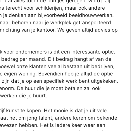
or dat alles tot in de puntjes geregeld wordt. Jij
ns terecht voor schilderijen, maar ook andere
kun je denken aan bijvoorbeeld beeldhouwwerken.
 naar behoren naar je werkplek getransporteerd
richting van je kantoor. We geven altijd advies op
ok voor ondernemers is dit een interessante optie.
t bedrag per maand. Dit bedrag hangt af van de
oewel onze klanten veelal bestaan uit bedrijven,
je eigen woning. Bovendien heb je altijd de optie
 zijn dat je op een specifiek werk bent uitgekeken.
 enorm. De huur die je moet betalen zal ook
 werken die je huurt.
jf kunst te kopen. Het mooie is dat je uit vele
aat het om jong talent, andere keren om bekende
bewezen hebben. Het is iedere keer weer een