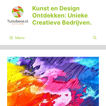
Ga
Kunst en Design
naar
Ontdekken: Unieke
de
inhoud
Creatieve Bedrijven.
Menu