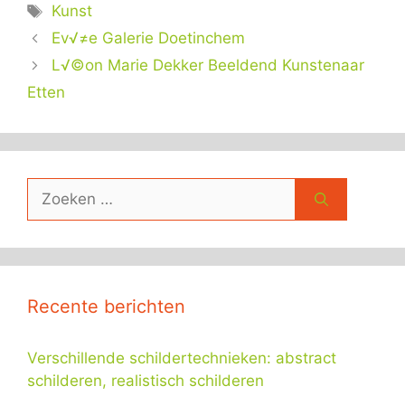
Tags
Kunst
Ev√≠e Galerie Doetinchem
L√©on Marie Dekker Beeldend Kunstenaar
Etten
Zoek
naar:
Recente berichten
Verschillende schildertechnieken: abstract
schilderen, realistisch schilderen