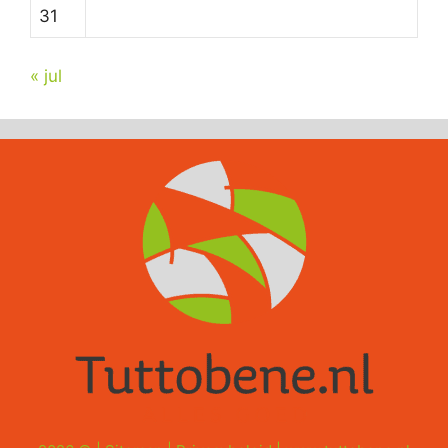
31
« jul