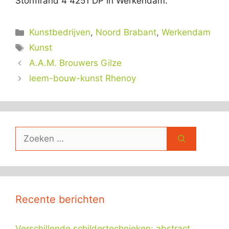
Stormrand 4 4251 DP in Werkendam.
Categorieën
Kunstbedrijven
,
Noord Brabant
,
Werkendam
Tags
Kunst
A.A.M. Brouwers Gilze
leem-bouw-kunst Rhenoy
Zoek
naar:
Recente berichten
Verschillende schildertechnieken: abstract