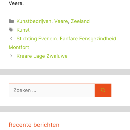
Veere.
Categorieën
Kunstbedrijven
,
Veere
,
Zeeland
Tags
Kunst
Stichting Evenem. Fanfare Eensgezindheid
Montfort
Kreare Lage Zwaluwe
Zoek
naar:
Recente berichten