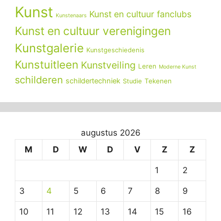
Kunst
Kunst en cultuur fanclubs
Kunstenaars
Kunst en cultuur verenigingen
Kunstgalerie
Kunstgeschiedenis
Kunstuitleen
Kunstveiling
Leren
Moderne Kunst
schilderen
schildertechniek
Tekenen
Studie
augustus 2026
M
D
W
D
V
Z
Z
1
2
3
4
5
6
7
8
9
10
11
12
13
14
15
16