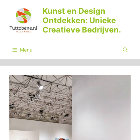
Ga
Kunst en Design
naar
Ontdekken: Unieke
de
inhoud
Creatieve Bedrijven.
Menu