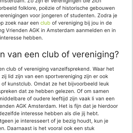
msterdam. Zo zijn er verenigingen die zich
orbeeld folklore, poëzie of historische gebouwen
verenigingen voor jongeren of studenten. Zodra je
 op zoek naar een
club
of vereniging bij jou in de
chting Vrienden AGK in Amsterdam aanmelden en in
interesse hebben.
n van een club of vereniging?
en club of vereniging vanzelfsprekend. Waar het
ij lid zijn van een sportvereniging zijn er ook
 of kunstclub. Omdat ze het bijvoorbeeld leuk
espreken dat ze hebben gelezen. Of om samen
delbare of oudere leeftijd zijn vaak li van een
rienden AGK Amsterdam. Het is fijn dat je hierdoor
zelfde interesse hebben als die jij hebt.
geen je interesseert of je bezig houdt, kun je
en. Daarnaast is het vooral ook een stuk