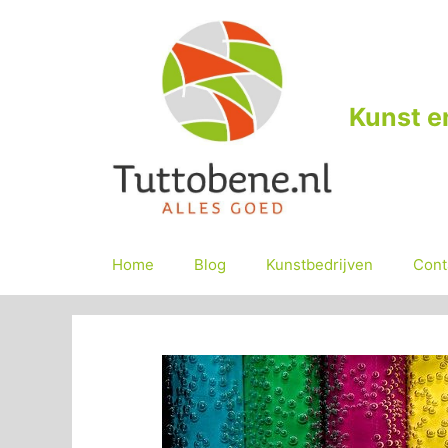
Ga
naar
de
inhoud
Kunst e
Home
Blog
Kunstbedrijven
Cont