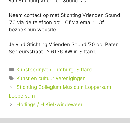
van Stichting Vrienden Sound ’70.
Neem contact op met Stichting Vrienden Sound
’70 via de telefoon op: . Of via email:
. Of
bezoek hun website:
Je vind Stichting Vrienden Sound ’70 op: Pater
Schreursstraat 12 6136 AW in Sittard.
Categorieën
Kunstbedrijven
,
Limburg
,
Sittard
Tags
Kunst en cultuur verenigingen
Stichting Collegium Musicum Loppersum
Loppersum
Horlings / H Kiel-windeweer