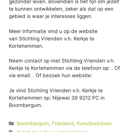
gezonder leven. Bovendien is het fijn om jezelf
te kunnen ontwikkelen, zeker als dat op een
gebied is waar je interesses liggen.
Meer informatie vind u op de website
van Stichting Vrienden v.h. Kerkje te
Kortehemmen.
Neem contact op met Stichting Vrienden v.h.
Kerkje te Kortehemmen via de telefoon op: . Of
via email:
. Of bezoek hun website:
Je vind Stichting Vrienden v.h. Kerkje te
Kortehemmen op: Nijewei 39 9212 PC in
Boornbergum.
Categorieën
Boornbergum
,
Friesland
,
Kunstbedrijven
Tags