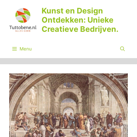
Ga
Kunst en Design
naar
Ontdekken: Unieke
de
inhoud
Creatieve Bedrijven.
Menu