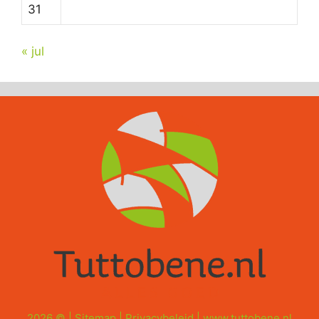
31
« jul
2026 © |
Sitemap
|
Privacybeleid
|
www.tuttobene.nl