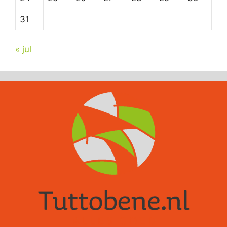
31
« jul