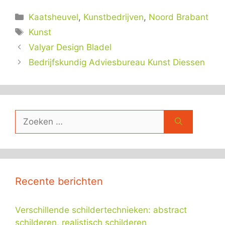
Categorieën
Kaatsheuvel
,
Kunstbedrijven
,
Noord Brabant
Tags
Kunst
Valyar Design Bladel
Bedrijfskundig Adviesbureau Kunst Diessen
Zoek
naar:
Recente berichten
Verschillende schildertechnieken: abstract
schilderen, realistisch schilderen