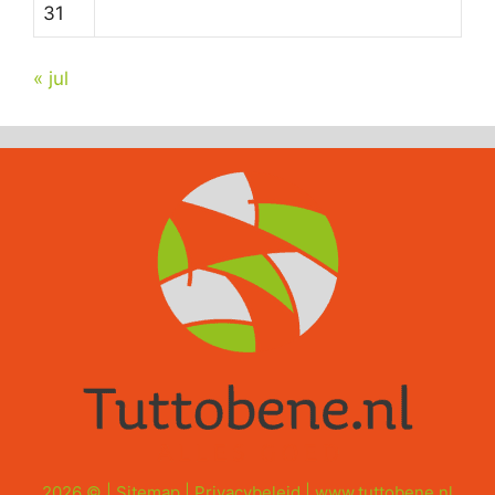
31
« jul
2026 © |
Sitemap
|
Privacybeleid
|
www.tuttobene.nl